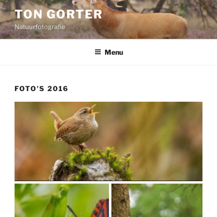
Ga
TON GORTER
naar
Natuurfotografie
de
inhoud
Menu
FOTO’S 2016