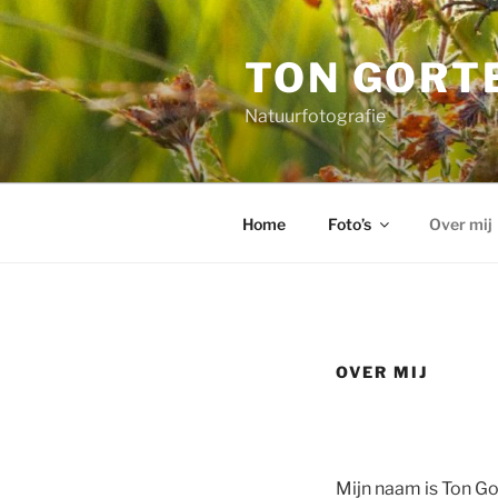
Ga
naar
TON GORT
de
inhoud
Natuurfotografie
Home
Foto’s
Over mij
OVER MIJ
Mijn naam is Ton Gor