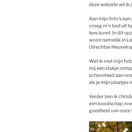
deze website wil ik
Aan mijn foto’s kan
vroeg m’n bed uit t
lens komt. In dit o
woon namelijk in L
Utrechtse Heuvelrug.
Wat ik met mijn foto
mij een stukje ontspa
schoonheid aan ons l
als je mijn plaatjes 
Verder ben ik christe
een boodschap overb
goedheid van onze 