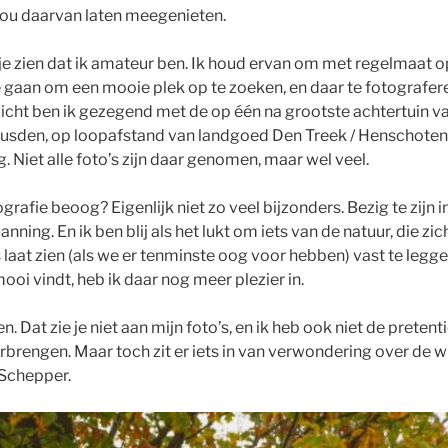
 jou daarvan laten meegenieten.
 je zien dat ik amateur ben. Ik houd ervan om met regelmaat
e gaan om een mooie plek op te zoeken, en daar te fotografer
pzicht ben ik gezegend met de op één na grootste achtertuin v
eusden, op loopafstand van landgoed Den Treek / Henschoten
 Niet alle foto’s zijn daar genomen, maar wel veel.
grafie beoog? Eigenlijk niet zo veel bijzonders. Bezig te zijn i
nning. En ik ben blij als het lukt om iets van de natuur, die zich 
aat zien (als we er tenminste oog voor hebben) vast te leggen
mooi vindt, heb ik daar nog meer plezier in.
n. Dat zie je niet aan mijn foto’s, en ik heb ook niet de pretent
rengen. Maar toch zit er iets in van verwondering over de w
Schepper.