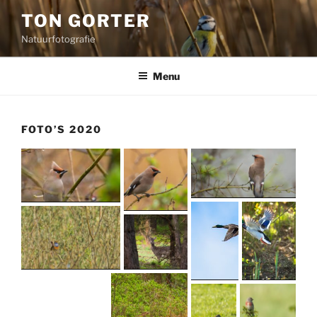
Ga
TON GORTER
naar
Natuurfotografie
de
inhoud
Menu
FOTO’S 2020